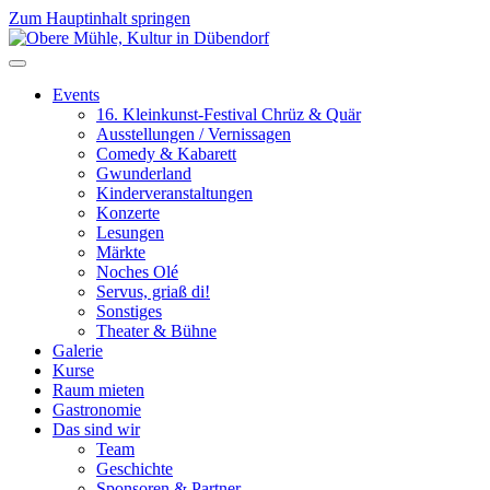
Zum Hauptinhalt springen
Events
16. Kleinkunst-Festival Chrüz & Quär
Ausstellungen / Vernissagen
Comedy & Kabarett
Gwunderland
Kinderveranstaltungen
Konzerte
Lesungen
Märkte
Noches Olé
Servus, griaß di!
Sonstiges
Theater & Bühne
Galerie
Kurse
Raum mieten
Gastronomie
Das sind wir
Team
Geschichte
Sponsoren & Partner