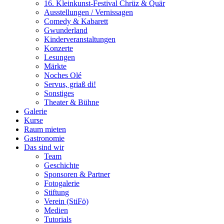
16. Kleinkunst-Festival Chrüz & Quär
Ausstellungen / Vernissagen
Comedy & Kabarett
Gwunderland
Kinderveranstaltungen
Konzerte
Lesungen
Märkte
Noches Olé
Servus, griaß di!
Sonstiges
Theater & Bühne
Galerie
Kurse
Raum mieten
Gastronomie
Das sind wir
Team
Geschichte
Sponsoren & Partner
Fotogalerie
Stiftung
Verein (StiFö)
Medien
Tutorials