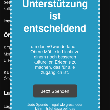
Unterstützung
044 820 17 46
kultur@oberemuehle.ch
ist
Impressum
Datenschutz
entscheidend
Öffnungszeiten
um das «Gwunderland –
SEKRETARIAT
Obere Mühle in Licht» zu
Montag ganzer Tag geschlossen
einem noch besseren
Dienstag bis Freitag 13:30 - 17:00 Uhr
kulturellen Erlebnis zu
machen, das für alle
zugänglich ist.
KULTURBAR
Öffnungszeiten siehe
hier
.
Jetzt Spenden
Lageplan
Jede Spende – egal wie gross oder
Lageplan Obere Muehle
klein – trägt dazu bei, das