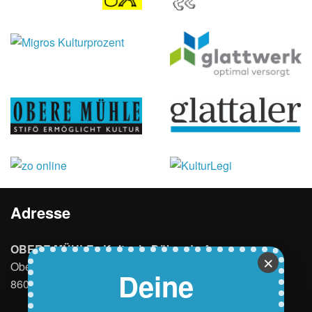
Adresse
OBERE MÜHLE - Kultur in Dübendorf
×
Oberdorfstrasse 15
Deine
8600 Dübendorf