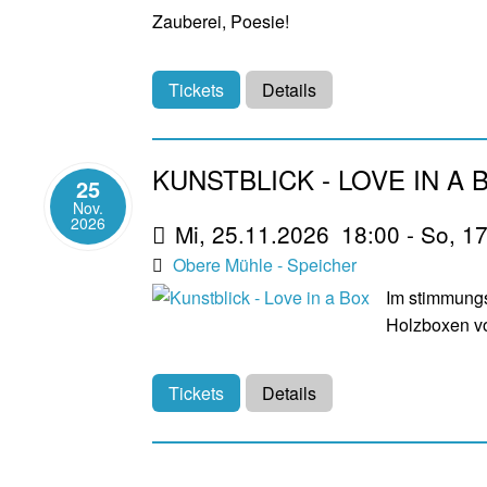
Zauberei, Poesie!
Tickets
Details
KUNSTBLICK - LOVE IN A 
25
Nov.
2026
Mi, 25.11.2026
18:00
- So, 1
Obere Mühle - Speicher
Im stimmungs
Holzboxen vo
Tickets
Details