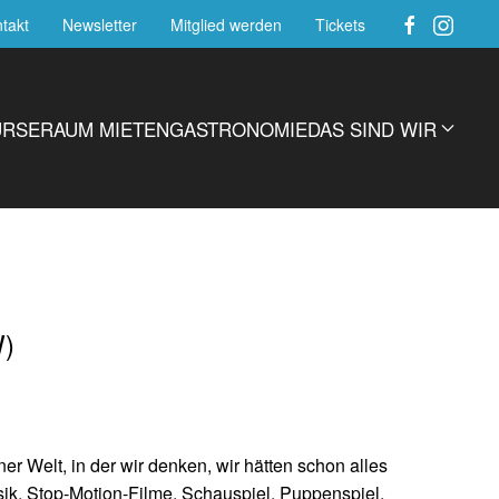
takt
Newsletter
Mitglied werden
Tickets
URSE
RAUM MIETEN
GASTRONOMIE
DAS SIND WIR
)
er Welt, in der wir denken, wir hätten schon alles
k, Stop-Motion-Filme, Schauspiel, Puppenspiel,