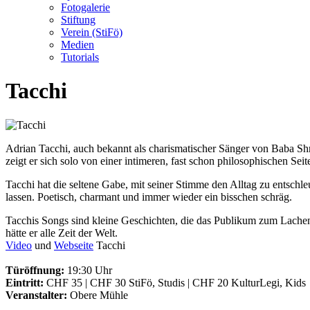
Fotogalerie
Stiftung
Verein (StiFö)
Medien
Tutorials
Tacchi
Adrian Tacchi, auch bekannt als charismatischer Sänger von Baba Shr
zeigt er sich solo von einer intimeren, fast schon philosophischen Seit
Tacchi hat die seltene Gabe, mit seiner Stimme den Alltag zu entschle
lassen. Poetisch, charmant und immer wieder ein bisschen schräg.
Tacchis Songs sind kleine Geschichten, die das Publikum zum Lachen
hätte er alle Zeit der Welt.
Video
und
Webseite
Tacchi
Türöffnung:
19:30 Uhr
Eintritt:
CHF 35 | CHF 30 StiFö, Studis | CHF 20 KulturLegi, Kids
Veranstalter:
Obere Mühle